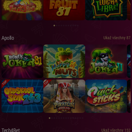
Apollo
Ukaž všechny 87
Tech4Bet
Ukaž všechny 152