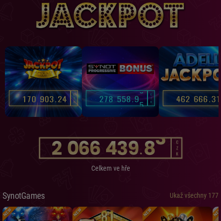
Celkem ve hře
SynotGames
Ukaž všechny 177