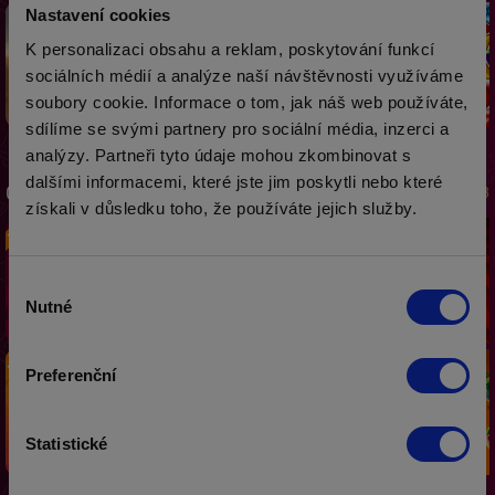
Nastavení cookies
K personalizaci obsahu a reklam, poskytování funkcí
sociálních médií a analýze naší návštěvnosti využíváme
soubory cookie. Informace o tom, jak náš web používáte,
sdílíme se svými partnery pro sociální média, inzerci a
analýzy. Partneři tyto údaje mohou zkombinovat s
dalšími informacemi, které jste jim poskytli nebo které
Casimi
Ukaž všechny 63
získali v důsledku toho, že používáte jejich služby.
Výběr
Nutné
souhlasu
Preferenční
Statistické