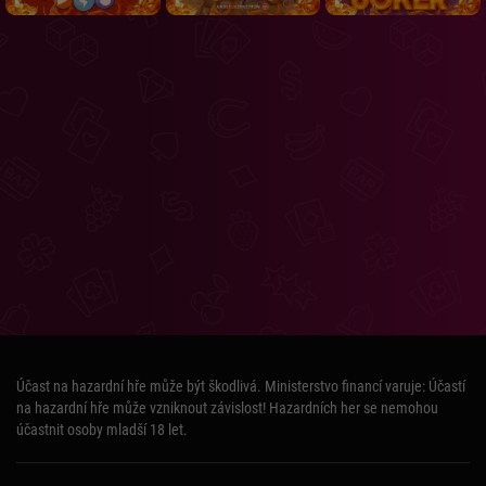
Účast na hazardní hře může být škodlivá. Ministerstvo financí varuje: Účastí
na hazardní hře může vzniknout závislost! Hazardních her se nemohou
účastnit osoby mladší 18 let.