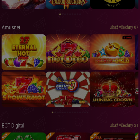
Amusnet
Ukaž všechny 87
EGT Digital
Ukaž všechny 31