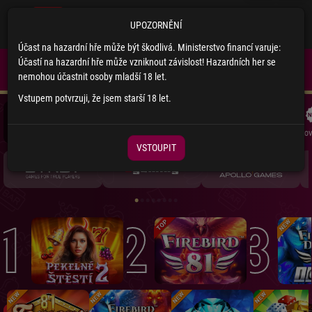
SYNOTTIP.CZ
×
Nainstalovat
UPOZORNĚNÍ
Stahuj naši appku a využívej její výhody.
Účast na hazardní hře může být škodlivá. Ministerstvo financí varuje:
Účastí na hazardní hře může vzniknout závislost! Hazardních her se
nemohou účastnit osoby mladší 18 let.
Vstupem potvrzuji, že jsem starší 18 let.
HLEDEJ...
FILTR
ÚVOD
LIVE CASINO
POUZE U NÁS
BUY BONUS
NOV
VSTOUPIT
1
2
3