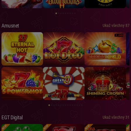
Amusnet
Ukaž všechny 87
EGT Digital
Ukaž všechny 31