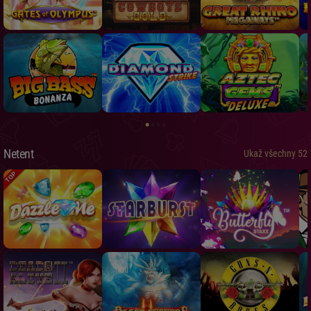
Netent
Ukaž všechny 52