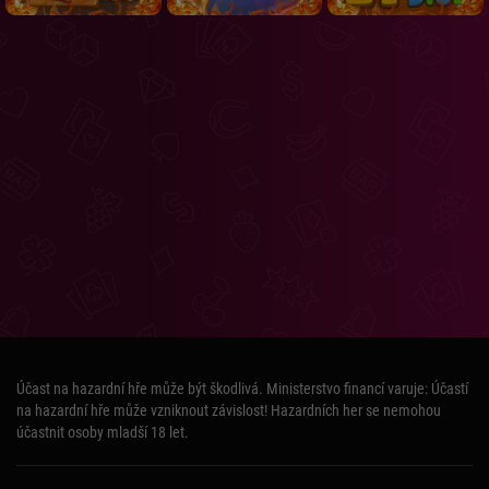
Účast na hazardní hře může být škodlivá. Ministerstvo financí varuje: Účastí
na hazardní hře může vzniknout závislost! Hazardních her se nemohou
účastnit osoby mladší 18 let.