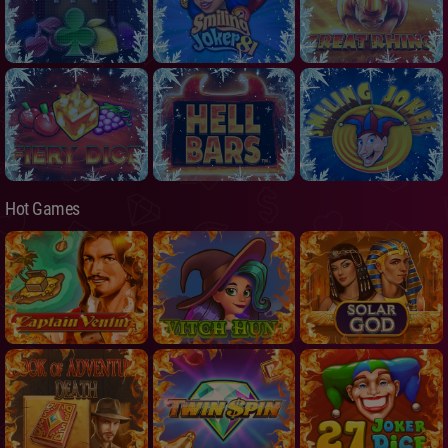
Hot Games