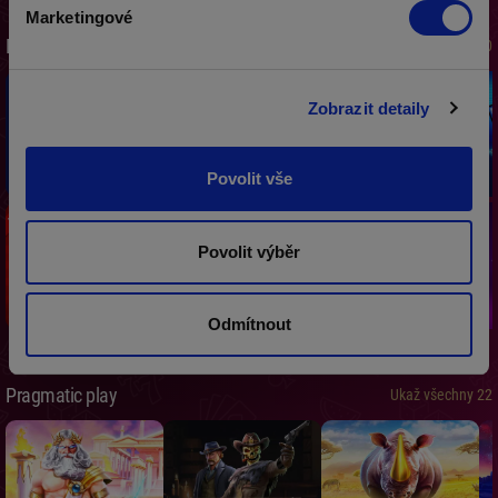
Marketingové
Kajot
Ukaž všechny 70
Zobrazit detaily
Povolit vše
Povolit výběr
Odmítnout
Pragmatic play
Ukaž všechny 22