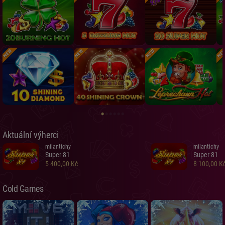
Aktuální výherci
milantichy
mia9999
Super 81
Bonus 
8 100,00 Kč
3 200,0
Cold Games