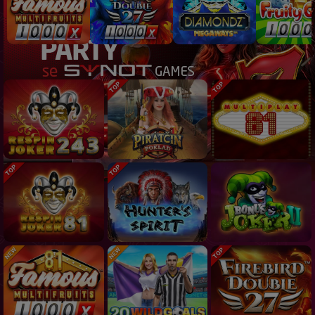
TOP hry