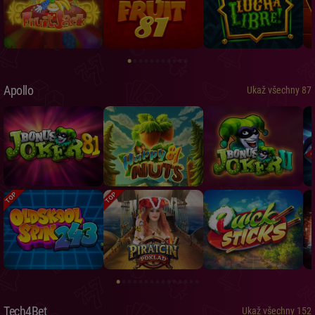
Apollo
Ukaž všechny 87
Tech4Bet
Ukaž všechny 152