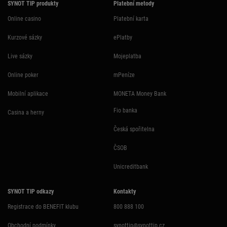
SYNOT TIP produkty
Platební metody
Online casino
Platební karta
Kurzové sázky
ePlatby
Live sázky
Mojeplatba
Online poker
mPeníze
Mobilní aplikace
MONETA Money Bank
Fio banka
Casina a herny
Česká spořitelna
ČSOB
Unicreditbank
SYNOT TIP odkazy
Kontakty
Registrace do BENEFIT klubu
800 888 100
Obchodní podmínky
synottip@synottip.cz