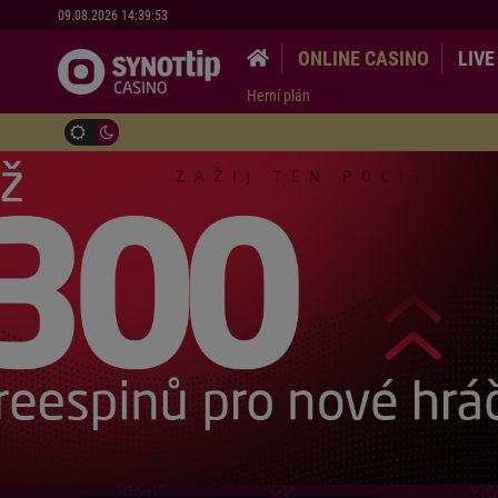
09.08.2026 14:39:57
ONLINE CASINO
LIVE
Herní plán