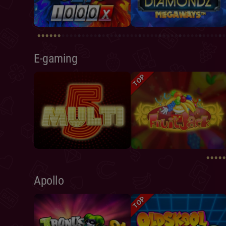
E-gaming
Apollo