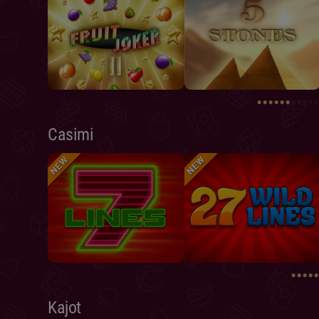
Casimi
Kajot