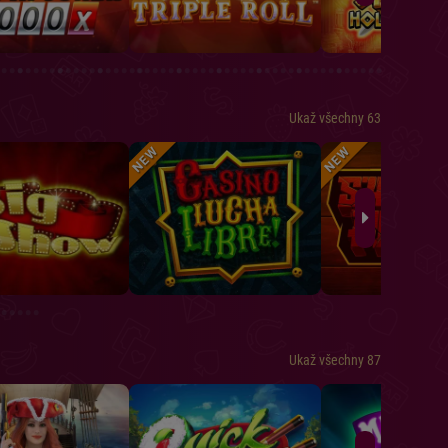
Ukaž všechny 63
Ukaž všechny 87