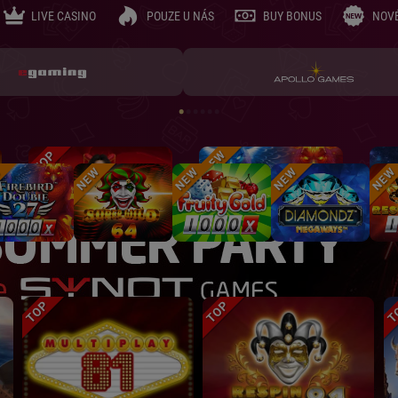
LIVE CASINO
POUZE U NÁS
BUY BONUS
NOVÉ
4
5