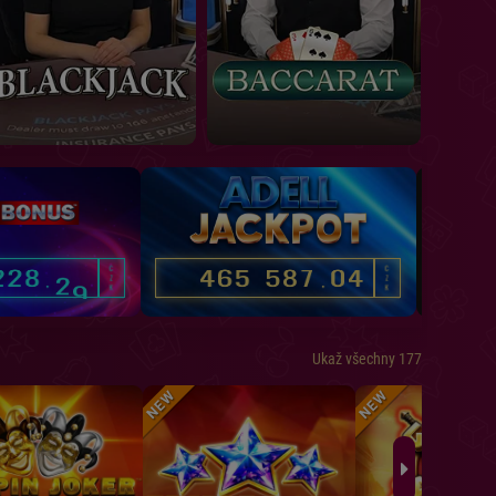
Ukaž všechny 177