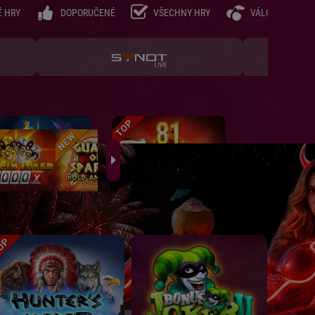
 HRY
DOPORUČENÉ
VŠECHNY HRY
VÁLCOVÉ HRY
6