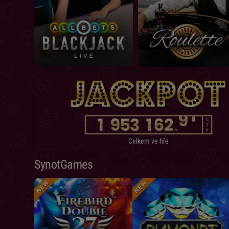
Celkem ve hře
SynotGames