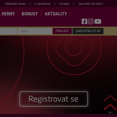
Nejčastější dotazy
O společnosti
Kontakty
Zapomněli jste heslo?
A HERNY
BONUSY
AKTUALITY
PŘIHLÁSIT
ZAREGISTRUJTE SE!