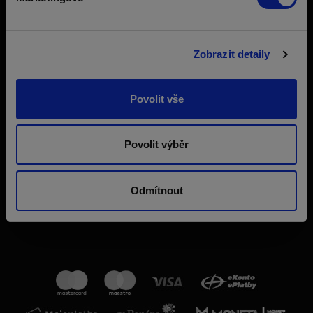
Obchodní podmínky
synottip@synottip.cz
Zodpovědné hraní
Marketingové akce
Zobrazit detaily
Ochrana osobních údajů
Nejčastější dotazy
Povolit vše
Nastavení cookies
Sociální sítě
Adresa podnikání
Povolit výběr
Jaktáře 1475
Facebook
68601 Uherské Hradiště - Mařatice
SYNOT TIP, a.s
Youtube
Odmítnout
IČ 26301091
Instagram
Kód datové schránky: 68fgirs