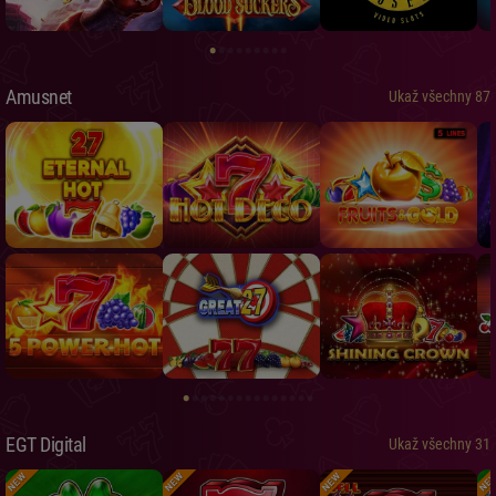
Amusnet
Ukaž všechny 87
EGT Digital
Ukaž všechny 31