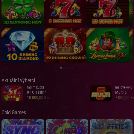
Aktuální výherci
maloveko45
Multi 5
7 000,00 Kč
Cold Games