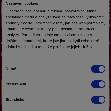
Nastavení cookies
K personalizaci obsahu a reklam, poskytování funkcí
sociálních médií a analýze naší návštěvnosti využíváme
soubory cookie. Informace o tom, jak náš web používáte,
sdílíme se svými partnery pro sociální média, inzerci a
analýzy. Partneři tyto údaje mohou zkombinovat s
dalšími informacemi, které jste jim poskytli nebo které
Casimi
Ukaž všechny 63
získali v důsledku toho, že používáte jejich služby.
Výběr
Nutné
souhlasu
Preferenční
Statistické