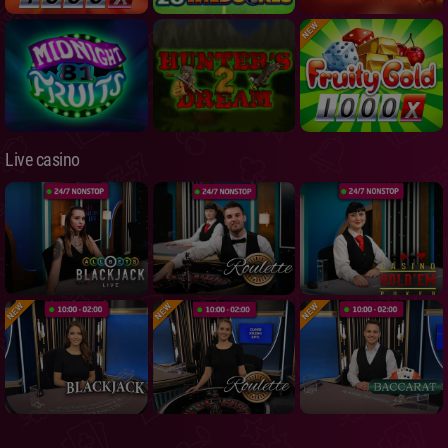
Live casino