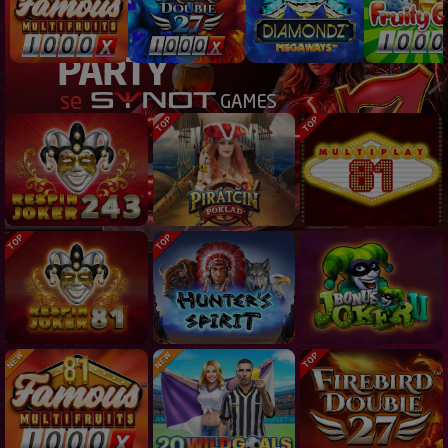
TOP hry