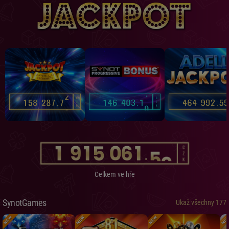
Celkem ve hře
SynotGames
Ukaž všechny 177