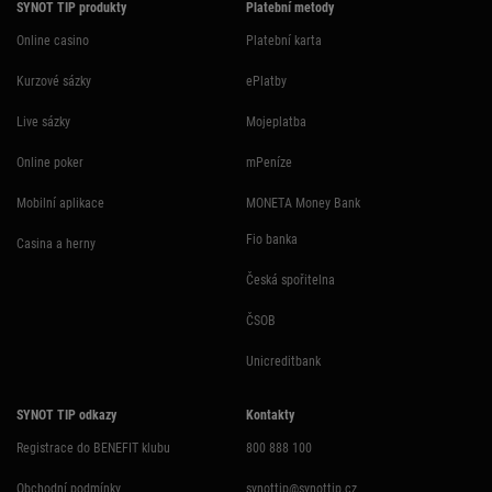
SYNOT TIP produkty
Platební metody
Online casino
Platební karta
Kurzové sázky
ePlatby
Live sázky
Mojeplatba
Online poker
mPeníze
Mobilní aplikace
MONETA Money Bank
Fio banka
Casina a herny
Česká spořitelna
ČSOB
Unicreditbank
SYNOT TIP odkazy
Kontakty
Registrace do BENEFIT klubu
800 888 100
Obchodní podmínky
synottip@synottip.cz