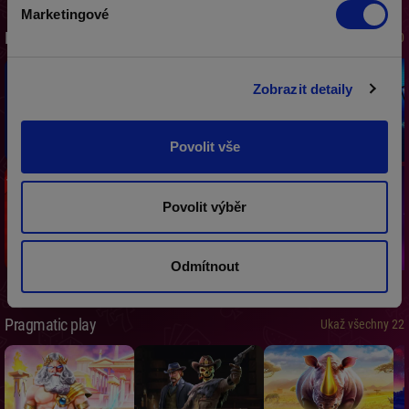
Marketingové
Kajot
Ukaž všechny 70
Zobrazit detaily
Povolit vše
Povolit výběr
Odmítnout
Pragmatic play
Ukaž všechny 22