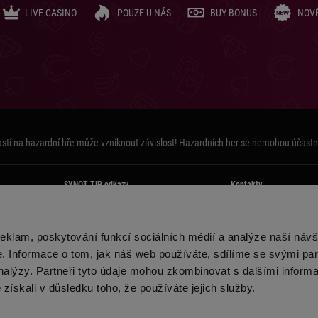
LIVE CASINO
POUZE U NÁS
BUY BONUS
NOVÉ
častí na hazardní hře může vzniknout závislost! Hazardních her se nemohou účastni
SYNOT TIP odkazy
Kontakty
Registrace do BENEFIT klubu
800 888 100
Obchodní podmínky
synottip@synottip.cz
Zodpovědné hraní
Marketingové akce
reklam, poskytování funkcí sociálních médií a analýze naší návš
Ochrana osobních údajů
Nejčastější dotazy
 Informace o tom, jak náš web používáte, sdílíme se svými par
Nastavení cookies
analýzy. Partneři tyto údaje mohou zkombinovat s dalšími inform
é získali v důsledku toho, že používáte jejich služby.