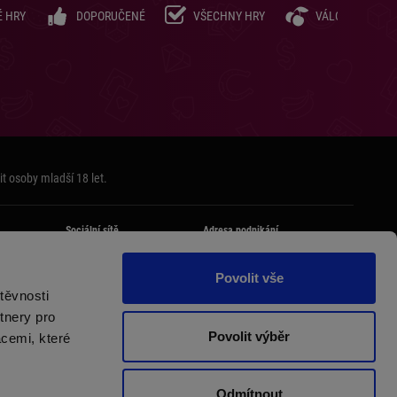
 HRY
DOPORUČENÉ
VŠECHNY HRY
VÁLCOVÉ HRY
t osoby mladší 18 let.
Sociální sítě
Adresa podnikání
Facebook
Jaktáře 1475
Youtube
68601 Uherské Hradiště - Mařatice
Povolit vše
Instagram
SYNOT TIP, a.s
těvnosti
IČ 26301091
Kód datové schránky: 68fgirs
tnery pro
Povolit výběr
acemi, které
Odmítnout